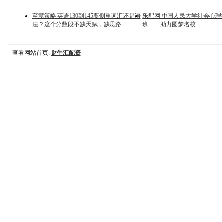
至慧策略 英语130到145要侧重词汇还是语
乐配网 中国人民大学社会心
法？这个分数段不缺天赋，缺思路
班——助力圆梦名校
查看网站首页:
财牛汇配资