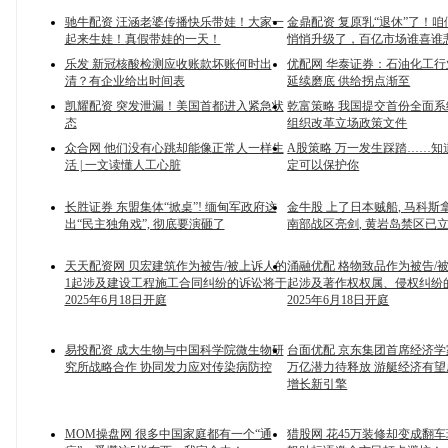
驰牛配资 汪涵老婆传播快乐带娃！大家一
金鼎配资 复原乳“退休”了！
起来生娃！真假带娃的一天！
悄悄升级了，百亿市场谁喜谁
乐发 新冠核酸检测应收账款坏账何时出
优配网 华泰证券：石油化工行
清？有企业给出时间表
延续磨底 供给拐点渐至
凯耀配资 突发泄漏！美国首都进入紧急状
乾富策略 我国提交首份全面
态
组织改革立场政策文件
众合网 他们没有心跳却能像正常人一样生
A股策略 万一发生踩踏……知
活 | 一文读懂人工心脏
定可以保护你
长胜证券 东盟集体“掀桌”! 缅甸军政府这
金牛股 上了日本贼船, 马科斯
出“民主独角戏”, 彻底要演砸了
南部战区亮剑, 黄岩岛禁区已
天天配资网 贝宏建筑作为被告/被上诉人的
涌融优配 格物致品作为被告/
1起涉及建设工程施工合同纠纷的诉讼将于
起涉及著作权权属、侵权纠纷
2025年6月18日开庭
2025年6月18日开庭
易投配资 成大生物与中国科学院微生物研
台面优配 京东集团首席经济
究所战略合作 协同发力应对传染病防控
万亿潜力待释放 游艇经济有
增长新引擎
MOM操盘网 很多中国家庭都有一个“通
猎股网 花45万装修却变成翻