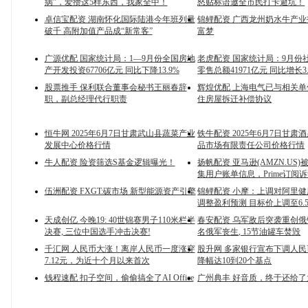
病”，爱攒这5样东西，我家全中！
怒贴标语邀全市民打卡避坑！
卓信宝配资 湖南怀化国际陆港今年班列量
锦鲤配资 广西龙州奶水牛产
破千 高附加值产品成“新常客”
富梦
广源优配 国家统计局：1—9月份全国房地
老虎配资 国家统计局：9月份
产开发投资67706亿元 同比下降13.9%
零售总额41971亿元 同比增长3.
股票推手 保利联合董事会秘书王丽春辞
辉煌优配 上海电气已与相关
职，副总经理代行职责
住房屋拆迁补偿协议
恒牛网 2025年6月7日甘肃武山县蔬菜产业
铁牛配资 2025年6月7日甘肃
发展中心价格行情
品市场有限责任公司价格行情
牛人配资 险资筛选S基金逻辑曝光！
扬帆配资 亚马逊(AMZN.US
集用户账单信息，Prime订阅
伍洲配资 FXGT:碳市场 新型能源资产引擎
锦鲤配资 小摩：上调对阿里
调整盈利预测 目标价上调至6.
天成创亿 今晚19: 40世锦赛男子110米栏半
春安配资 乌军敌后突袭重创俄铁
决赛, 三位中国选手冲击决赛!
名俄军丧生, 15节油罐车焚毁
千汇网 人民币大涨！离岸人民币一度涨穿
股升网 多家银行宣布下调人
7.12元，为近十个月以来首次
降幅达10到20个基点
钱程速配 扣子空间，偷偷搞全了AI Office
广州典丰 好音质，终于还给了