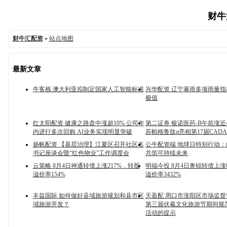
财牛汇
财牛汇配资
»
站点地图
最新文章
牛客栈 澳大利亚拟制定国家人工智能标准
兴华配资 辽宁暴雨多项雨量
极值
红太阳配资 健康之路盘中涨超10% 公司年
第二证券 银诺医药-B午前涨近
内进行多次回购 AI业务实现明显突破
苏帕格鲁肽α亮相第17届CAD
扬帆配资 【基层治理】江夏区召开社区名
公牛配资端 地球日特别行动
书记座谈会暨“红色物业”工作调度会
共筑可持续未来
云策略 8月4日神通转债上涨217%，转股
明福今投 8月4日奥锐转债上涨
溢价率154%
溢价率3432%
丰益国际 如何做好县域旅游规划和县市区
天盈配 周口市淮阳区市场监
域旅游开发？
第三届伏羲文化旅游节期间规
活动的提示